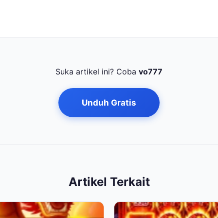
Suka artikel ini? Coba
vo777
Unduh Gratis
Artikel Terkait