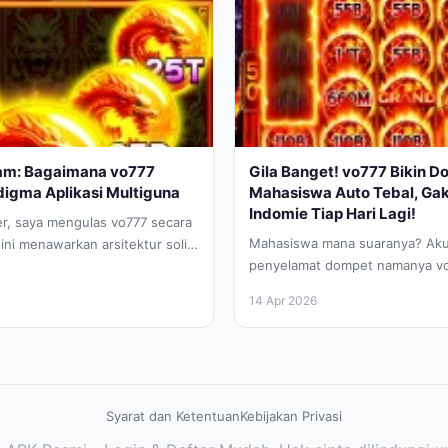
lam: Bagaimana vo777
Gila Banget! vo777 Bikin 
igma Aplikasi Multiguna
Mahasiswa Auto Tebal, Ga
Indomie Tiap Hari Lagi!
r, saya mengulas vo777 secara
Mahasiswa mana suaranya? Aku
ini menawarkan arsitektur solid,
penyelamat dompet namanya vo7
, dan implementasi fitur canggih
ngebantu banget aku ngatur k
ya...
14 Apr 2026
Syarat dan Ketentuan
Kebijakan Privasi