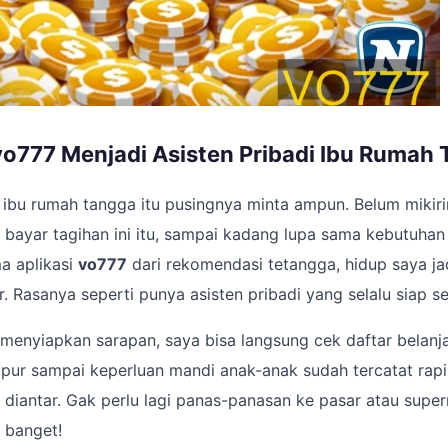
o777 Menjadi Asisten Pribadi Ibu Rumah
i ibu rumah tangga itu pusingnya minta ampun. Belum mikiri
bayar tagihan ini itu, sampai kadang lupa sama kebutuhan di
a aplikasi
vo777
dari rekomendasi tetangga, hidup saya jad
. Rasanya seperti punya asisten pribadi yang selalu siap se
 menyiapkan sarapan, saya bisa langsung cek daftar belanj
pur sampai keperluan mandi anak-anak sudah tercatat rapi. 
diantar. Gak perlu lagi panas-panasan ke pasar atau supe
 banget!