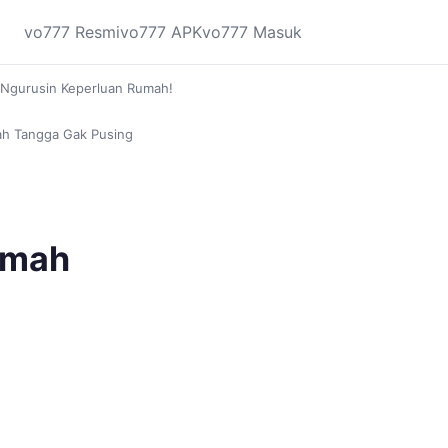
vo777 Resmi
vo777 APK
vo777 Masuk
 Ngurusin Keperluan Rumah!
ah Tangga Gak Pusing
umah