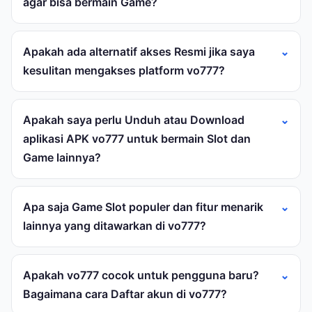
agar bisa bermain Game?
Apakah ada alternatif akses Resmi jika saya
kesulitan mengakses platform vo777?
Apakah saya perlu Unduh atau Download
aplikasi APK vo777 untuk bermain Slot dan
Game lainnya?
Apa saja Game Slot populer dan fitur menarik
lainnya yang ditawarkan di vo777?
Apakah vo777 cocok untuk pengguna baru?
Bagaimana cara Daftar akun di vo777?