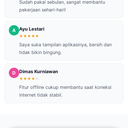
Sudah pakai sebulan, sangat membantu
pekerjaan sehari-hari!
Ayu Lestari
A
★
★
★
★
★
Saya suka tampilan aplikasinya, bersih dan
tidak bikin bingung.
Dimas Kurniawan
D
★
★
★
★
☆
Fitur offline cukup membantu saat koneksi
internet tidak stabil.