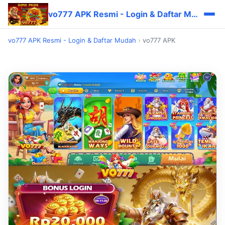
vo777 APK Resmi - Login & Daftar Mudah
vo777 APK Resmi - Login & Daftar Mudah
›
vo777 APK